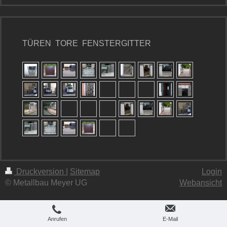
TÜREN TORE FENSTERGITTER
Druckversion
|
Sitemap
Login
© Metallbau Meyer UG
Webansicht
Anrufen
E-Mail