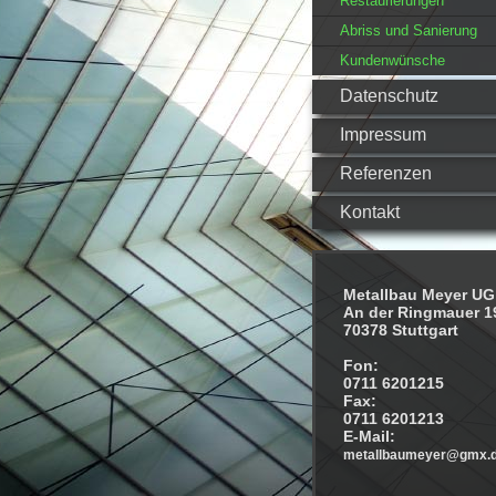
Restaurierungen
Abriss und Sanierung
Kundenwünsche
Datenschutz
Impressum
Referenzen
Kontakt
Metallbau Meyer UG
An der Ringmauer 1
70378 Stuttgart
Fon:
0711 6201215
Fax:
0711 6201213
E-Mail:
metallbaumeyer@gmx.