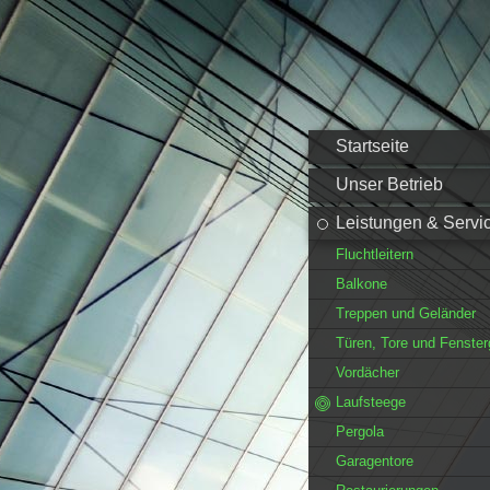
Startseite
Unser Betrieb
Leistungen & Servi
Fluchtleitern
Balkone
Treppen und Geländer
Türen, Tore und Fensterg
Vordächer
Laufsteege
Pergola
Garagentore